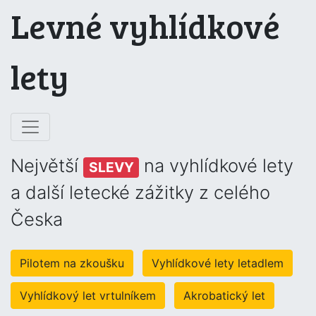
Levné vyhlídkové
lety
Největší
na vyhlídkové lety
SLEVY
a další letecké zážitky z celého
Česka
Pilotem na zkoušku
Vyhlídkové lety letadlem
Vyhlídkový let vrtulníkem
Akrobatický let