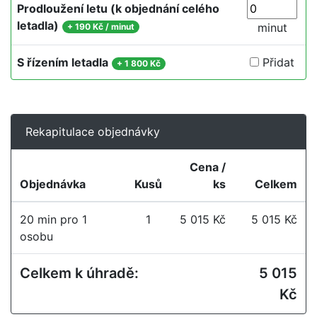
Prodloužení letu (k objednání celého
letadla)
minut
+
190 Kč / minut
S řízením letadla
Přidat
+
1 800 Kč
Rekapitulace objednávky
Cena /
Objednávka
Kusů
ks
Celkem
20 min pro 1
1
5 015 Kč
5 015 Kč
osobu
Celkem k úhradě:
5 015
Kč