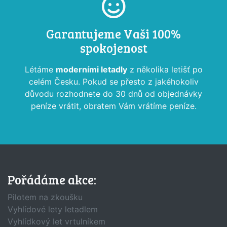
Garantujeme Vaši 100%
spokojenost
Létáme
moderními letadly
z několika letišť po
celém Česku. Pokud se přesto z jakéhokoliv
důvodu rozhodnete do 30 dnů od objednávky
peníze vrátit, obratem Vám vrátíme peníze.
Pořádáme akce:
Pilotem na zkoušku
Vyhlídové lety letadlem
Vyhlídkový let vrtulníkem