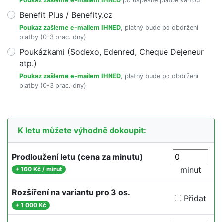
Poukaz zašleme e-mailem IHNED
po úspěšné platbě kartou
Benefit Plus / Benefity.cz
Poukaz zašleme e-mailem IHNED
, platný bude po obdržení
platby (0-3 prac. dny)
Poukázkami (Sodexo, Edenred, Cheque Dejeneur
atp.)
Poukaz zašleme e-mailem IHNED
, platný bude po obdržení
platby (0-3 prac. dny)
K letu můžete výhodně dokoupit:
Prodloužení letu (cena za minutu)
minut
+
160 Kč / minut
Rozšíření na variantu pro 3 os.
Přidat
+
1 000 Kč