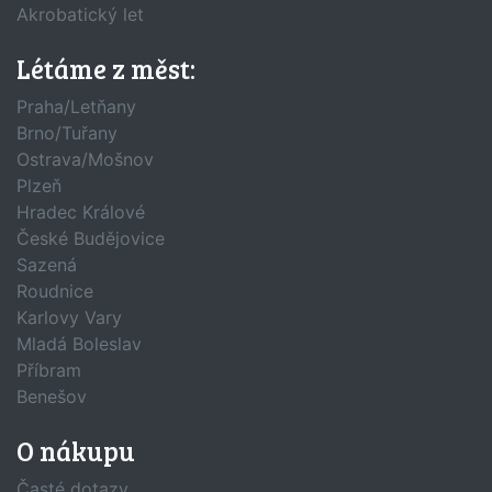
Akrobatický let
Létáme z měst:
Praha/Letňany
Brno/Tuřany
Ostrava/Mošnov
Plzeň
Hradec Králové
České Budějovice
Sazená
Roudnice
Karlovy Vary
Mladá Boleslav
Příbram
Benešov
O nákupu
Časté dotazy