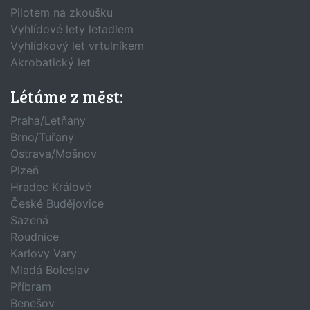
Pilotem na zkoušku
Vyhlídové lety letadlem
Vyhlídkový let vrtulníkem
Akrobatický let
Létáme z měst:
Praha/Letňany
Brno/Tuřany
Ostrava/Mošnov
Plzeň
Hradec Králové
České Budějovice
Sazená
Roudnice
Karlovy Vary
Mladá Boleslav
Příbram
Benešov