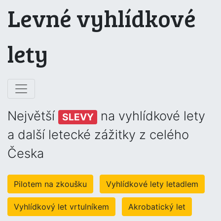
Levné vyhlídkové
lety
Největší
na vyhlídkové lety
SLEVY
a další letecké zážitky z celého
Česka
Pilotem na zkoušku
Vyhlídkové lety letadlem
Vyhlídkový let vrtulníkem
Akrobatický let