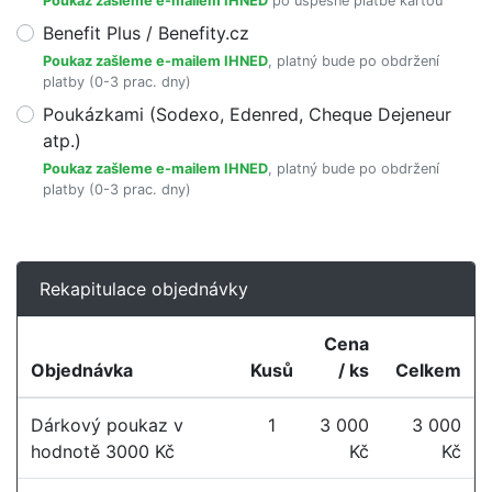
Poukaz zašleme e-mailem IHNED
po úspěšné platbě kartou
Benefit Plus / Benefity.cz
Poukaz zašleme e-mailem IHNED
, platný bude po obdržení
platby (0-3 prac. dny)
Poukázkami (Sodexo, Edenred, Cheque Dejeneur
atp.)
Poukaz zašleme e-mailem IHNED
, platný bude po obdržení
platby (0-3 prac. dny)
Rekapitulace objednávky
Cena
Objednávka
Kusů
/ ks
Celkem
Dárkový poukaz v
1
3 000
3 000
hodnotě 3000 Kč
Kč
Kč