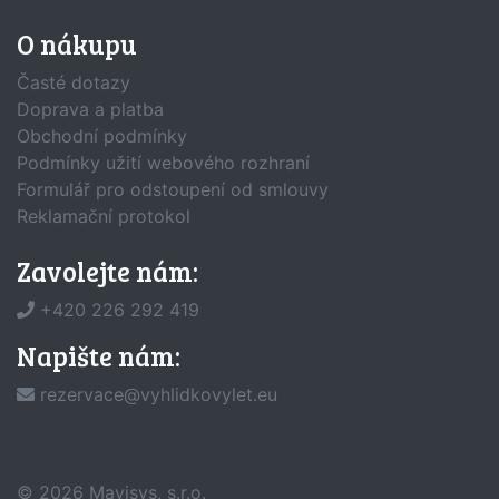
O nákupu
Časté dotazy
Doprava a platba
Obchodní podmínky
Podmínky užití webového rozhraní
Formulář pro odstoupení od smlouvy
Reklamační protokol
Zavolejte nám:
+420 226 292 419
Napište nám:
rezervace@vyhlidkovylet.eu
© 2026
Mavisys, s.r.o.