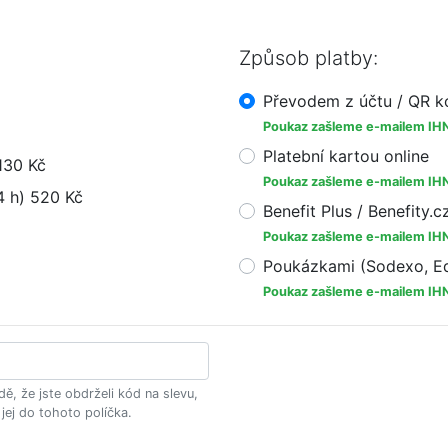
Způsob platby:
Převodem z účtu / QR 
Poukaz zašleme e-mailem IH
Platební kartou online
130 Kč
Poukaz zašleme e-mailem IH
4 h) 520 Kč
Benefit Plus / Benefity.c
Poukaz zašleme e-mailem IH
Poukázkami (Sodexo, Ed
Poukaz zašleme e-mailem IH
dě, že jste obdrželi kód na slevu,
 jej do tohoto políčka.