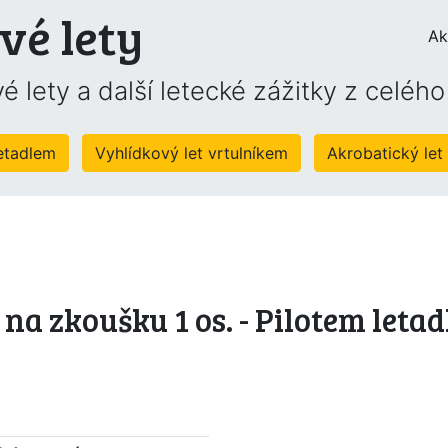
vé lety
Ak
é lety a další letecké zážitky z celéh
letadlem
Vyhlídkový let vrtulníkem
Akrobatický let
a zkoušku 1 os. - Pilotem letad