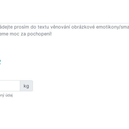
ádejte prosím do textu věnování obrázkové emotikony/smajlí
eme moc za pochopení!
e
kg
ný údaj