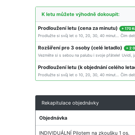
K letu můžete výhodně dokoupit:
Prodloužení letu (cena za minutu)
+
170 K
Prodlužte si svůj let o 10, 20, 30, 40 minut…
Čím delš
Rozšíření pro 3 osoby (celé letadlo)
+
2 
Vezměte si s sebou na palubu i svoje přátele!
Uvidí, 
Prodloužení letu (k objednání celého leta
Prodlužte si svůj let o 10, 20, 30, 40 minut…
Čím delš
Rekapitulace objednávky
Objednávka
INDIVIDUÁLNÍ Pilotem na zkoušku 1 os.