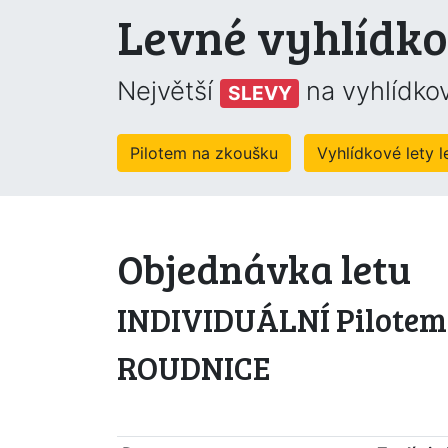
Levné vyhlídko
Největší
na vyhlídkov
SLEVY
Pilotem na zkoušku
Vyhlídkové lety 
Objednávka letu
INDIVIDUÁLNÍ Pilotem n
ROUDNICE