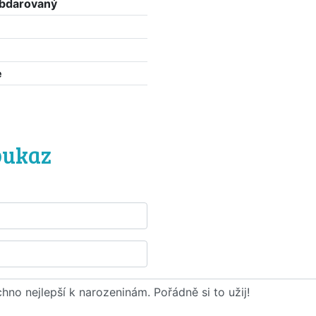
 obdarovaný
e
ů
oukaz