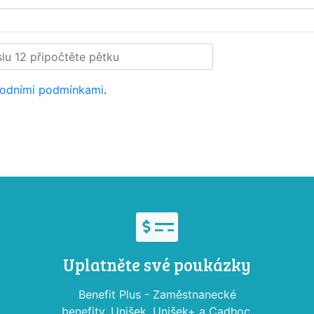
odními podmínkami
.
Uplatněte své poukázky
Benefit Plus - Zaměstnanecké
benefity, Unišek, Unišek+ a Cadhoc,