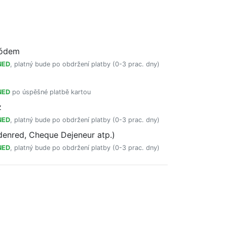
kódem
NED
, platný bude po obdržení platby (0-3 prac. dny)
NED
po úspěšné platbě kartou
z
NED
, platný bude po obdržení platby (0-3 prac. dny)
enred, Cheque Dejeneur atp.)
NED
, platný bude po obdržení platby (0-3 prac. dny)