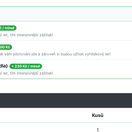
č / minut
í let, tím intenzivnější zážitek!
000 Kč
jak vám pilotování jde a zároveň si budou užívat vyhlídkový let!
dla)
+
230 Kč / minut
í let, tím intenzivnější zážitek!
Kusů
1