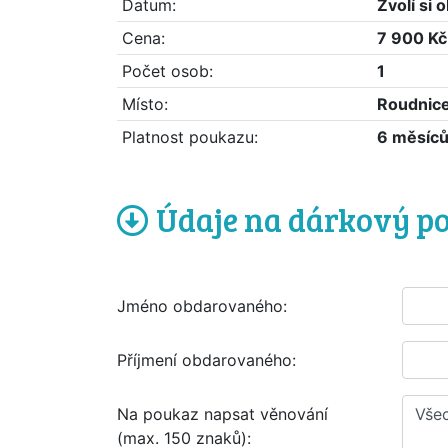
Datum:
Zvolí si
Cena:
7 900 Kč
Počet osob:
1
Místo:
Roudnic
Platnost poukazu:
6 měsíc
Údaje na dárkový p
Jméno obdarovaného:
Příjmení obdarovaného:
Na poukaz napsat věnování
(max. 150 znaků):