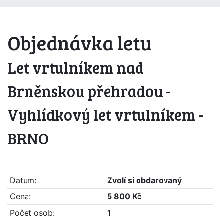
Objednávka letu
Let vrtulníkem nad
Brněnskou přehradou -
Vyhlídkový let vrtulníkem -
BRNO
Datum:
Zvolí si obdarovaný
Cena:
5 800 Kč
Počet osob:
1