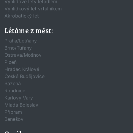
Vyhlídové lety letadlem
Vyhlídkový let vrtulníkem
Akrobatický let
Létáme z měst:
Praha/Letňany
Brno/Tuřany
Ostrava/Mošnov
Plzeň
Hradec Králové
České Budějovice
Sazená
Roudnice
Karlovy Vary
Mladá Boleslav
Příbram
Benešov