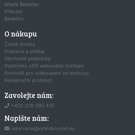
Mladá Boleslav
Příbram
Benešov
O nákupu
Časté dotazy
Doprava a platba
Obchodní podmínky
Podmínky užití webového rozhraní
Formulář pro odstoupení od smlouvy
Reklamační protokol
Zavolejte nám:
+420 226 292 419
Napište nám:
rezervace@vyhlidkovylet.eu