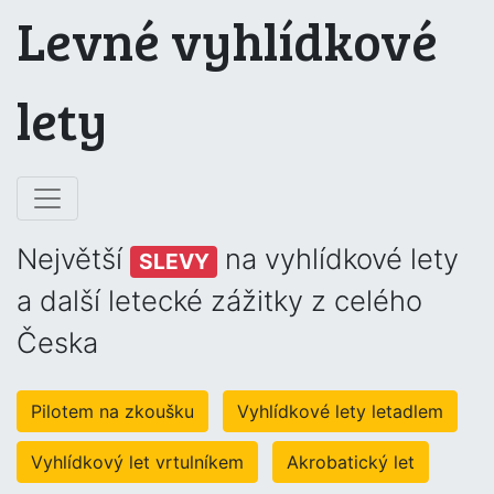
Levné vyhlídkové
lety
Největší
na vyhlídkové lety
SLEVY
a další letecké zážitky z celého
Česka
Pilotem na zkoušku
Vyhlídkové lety letadlem
Vyhlídkový let vrtulníkem
Akrobatický let