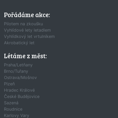
Pořádáme akce:
Pilotem na zkoušku
Vyhlídové lety letadlem
Vyhlídkový let vrtulníkem
Akrobatický let
Létáme z měst:
Praha/Letňany
Brno/Tuřany
Ostrava/Mošnov
Plzeň
Hradec Králové
České Budějovice
Sazená
Roudnice
Karlovy Vary