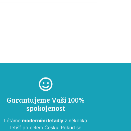
Garantujeme Vaši 100%
spokojenost
Létáme
moderními letadly
z několika
letišť po celém Česku. Pokud se