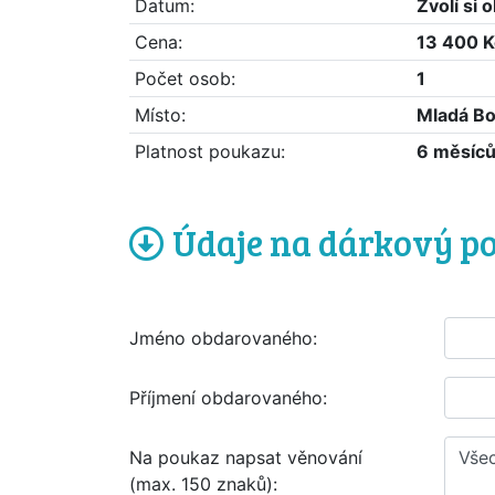
Datum:
Zvolí si
Cena:
13 400 K
Počet osob:
1
Místo:
Mladá Bo
Platnost poukazu:
6 měsíc
Údaje na dárkový p
Jméno obdarovaného:
Příjmení obdarovaného:
Na poukaz napsat věnování
(max. 150 znaků):