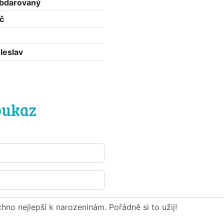
 obdarovaný
č
leslav
ů
oukaz