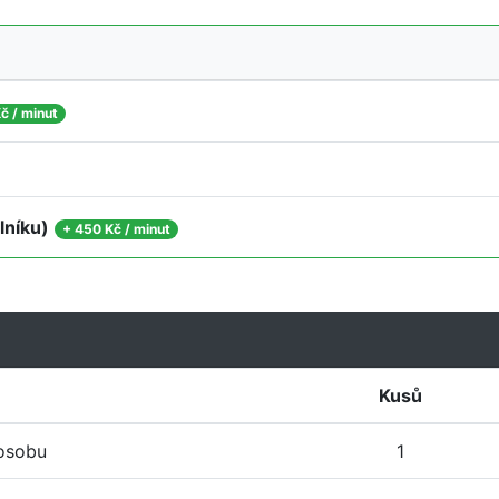
č / minut
lníku)
+
450 Kč / minut
Kusů
 osobu
1