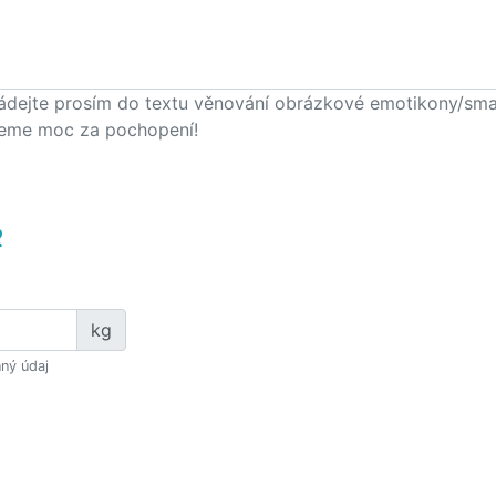
ádejte prosím do textu věnování obrázkové emotikony/smajlí
eme moc za pochopení!
e
kg
ný údaj