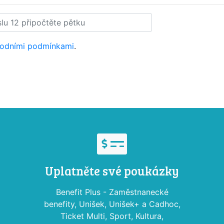
odními podmínkami
.
Uplatněte své poukázky
Benefit Plus - Zaměstnanecké
benefity, Unišek, Unišek+ a Cadhoc,
Ticket Multi, Sport, Kultura,