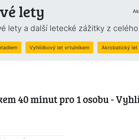
vé lety
Ak
é lety a další letecké zážitky z celéh
letadlem
Vyhlídkový let vrtulníkem
Akrobatický let
kem 40 minut pro 1 osobu - Vyhl