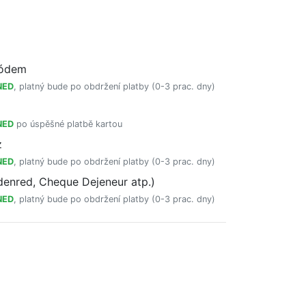
kódem
NED
, platný bude po obdržení platby (0-3 prac. dny)
NED
po úspěšné platbě kartou
z
NED
, platný bude po obdržení platby (0-3 prac. dny)
enred, Cheque Dejeneur atp.)
NED
, platný bude po obdržení platby (0-3 prac. dny)