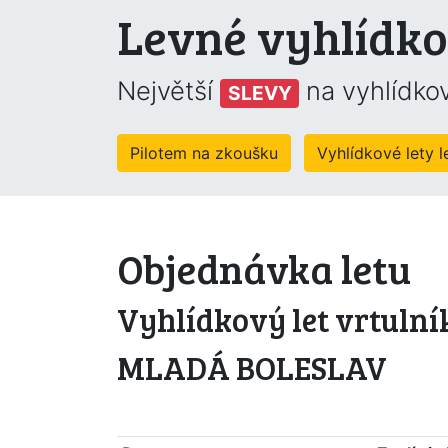
Levné vyhlídko
Největší
na vyhlídkov
SLEVY
Pilotem na zkoušku
Vyhlídkové lety 
Objednávka letu
Vyhlídkový let vrtulní
MLADÁ BOLESLAV