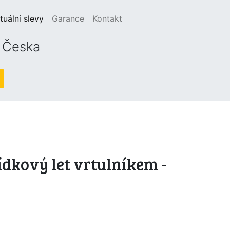
(current)
tuální slevy
Garance
Kontakt
o Česka
ídkový let vrtulníkem -