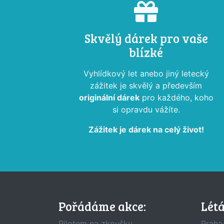
Skvělý dárek pro vaše
blízké
Vyhlídkový let anebo jiný letecký
zážitek je skvělý a především
originální dárek
pro každého, koho
si opravdu vážíte.
Zážitek je dárek na celý život!
Pořádáme akce:
Lét
Pilotem na zkoušku
Praha