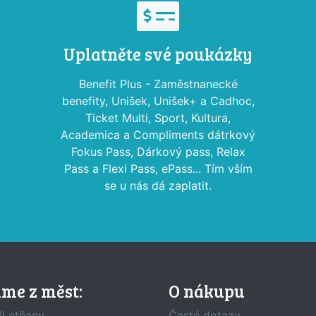
Uplatněte své poukázky
Benefit Plus - Zaměstnanecké
benefity, Unišek, Unišek+ a Cadhoc,
Ticket Multi, Sport, Kultura,
Academica a Compliments dátrkový
Fokus Pass, Dárkový pass, Relax
Pass a Flexi Pass, ePass... Tím vším
se u nás dá zaplatit.
áme z měst:
O nákupu
/Letňany
Časté dotazy