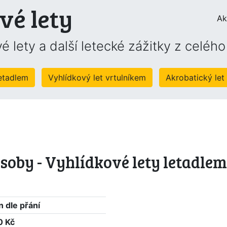
vé lety
Ak
é lety a další letecké zážitky z celéh
letadlem
Vyhlídkový let vrtulníkem
Akrobatický let
osoby - Vyhlídkové lety letadle
 dle přání
0 Kč