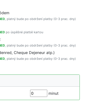
kódem
NED
, platný bude po obdržení platby (0-3 prac. dny)
NED
po úspěšné platbě kartou
z
NED
, platný bude po obdržení platby (0-3 prac. dny)
enred, Cheque Dejeneur atp.)
NED
, platný bude po obdržení platby (0-3 prac. dny)
minut