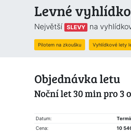
Levné vyhlídko
Největší
na vyhlídkov
SLEVY
Pilotem na zkoušku
Vyhlídkové lety 
Objednávka letu
Noční let 30 min pro 3 
Datum:
Termín
Cena:
10 54