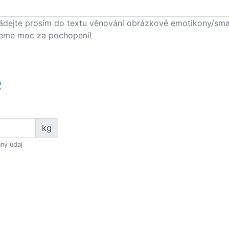
ádejte prosím do textu věnování obrázkové emotikony/smajlí
eme moc za pochopení!
e
kg
ný údaj