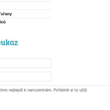
Tuřany
íců
oukaz