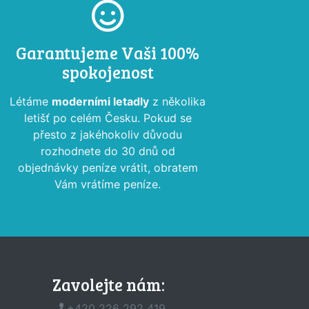
Garantujeme Vaši 100%
spokojenost
Létáme
moderními letadly
z několika
letišť po celém Česku. Pokud se
přesto z jakéhokoliv důvodu
rozhodnete do 30 dnů od
objednávky peníze vrátit, obratem
Vám vrátíme peníze.
Zavolejte nám:
+420 226 292 419