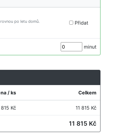
e rovnou po letu domů.
Přidat
minut
na / ks
Celkem
 815 Kč
11 815 Kč
11 815 Kč