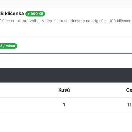
SB klíčenka
+
990 Kč
ělá cena - dobrá volba. Video z letu si odnesete na originální USB klíčenc
č / minut
Kusů
Ce
1
11