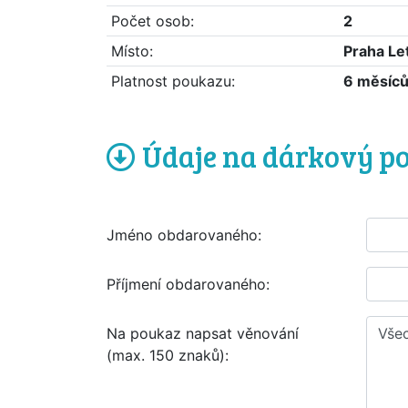
Počet osob:
2
Místo:
Praha Le
Platnost poukazu:
6 měsíc
Údaje na dárkový p
Jméno obdarovaného:
Příjmení obdarovaného:
Na poukaz napsat věnování
(max. 150 znaků):