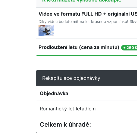
Video ve formátu FULL HD + originální U
Díky videu budete mít na let krásnou vzpomínku!
Skv
Prodloužení letu (cena za minutu)
+
250 K
Rekapitulace objednávky
Objednávka
Romantický let letadlem
Celkem k úhradě: