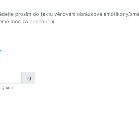
ádejte prosím do textu věnování obrázkové emotikony/smajlí
eme moc za pochopení!
e
kg
ný údaj