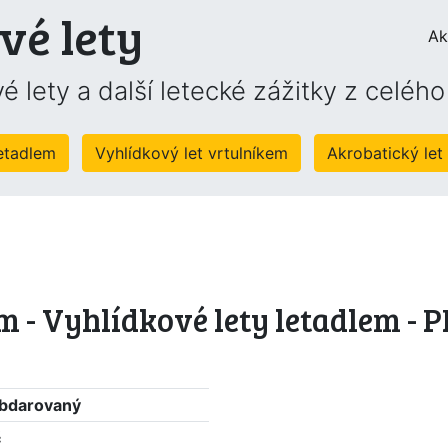
vé lety
Ak
é lety a další letecké zážitky z celéh
letadlem
Vyhlídkový let vrtulníkem
Akrobatický let
m - Vyhlídkové lety letadlem -
 obdarovaný
č