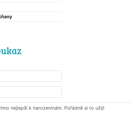
tňany
ů
oukaz