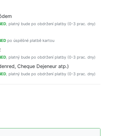
kódem
NED
, platný bude po obdržení platby (0-3 prac. dny)
NED
po úspěšné platbě kartou
z
NED
, platný bude po obdržení platby (0-3 prac. dny)
enred, Cheque Dejeneur atp.)
NED
, platný bude po obdržení platby (0-3 prac. dny)