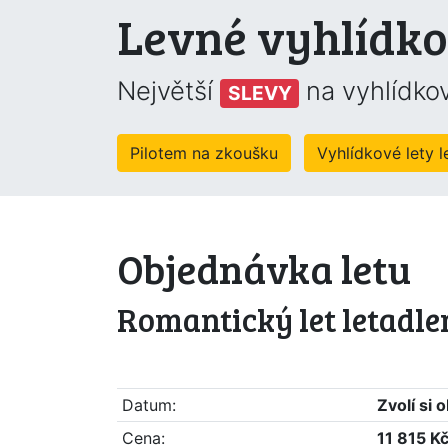
Levné vyhlídko
Největší
na vyhlídkov
SLEVY
Pilotem na zkoušku
Vyhlídkové lety 
Objednávka letu
Romantický let letadle
Datum:
Zvolí si
Cena:
11 815 K