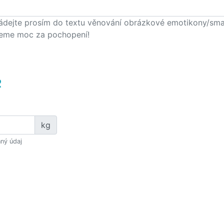
ádejte prosím do textu věnování obrázkové emotikony/smajlí
eme moc za pochopení!
e
kg
ný údaj