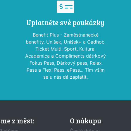
Uplatněte své poukázky
Benefit Plus - Zaměstnanecké
benefity, Unišek, Unišek+ a Cadhoc,
Ticket Multi, Sport, Kultura,
Academica a Compliments dátrkový
Fokus Pass, Dárkový pass, Relax
Pass a Flexi Pass, ePass... Tím vším
se u nás dá zaplatit.
áme z měst:
O nákupu
/Letňany
Časté dotazy