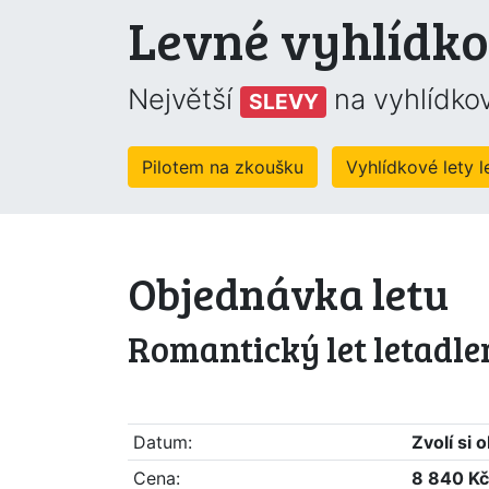
Levné vyhlídko
Největší
na vyhlídkov
SLEVY
Pilotem na zkoušku
Vyhlídkové lety 
Objednávka letu
Romantický let letadle
Datum:
Zvolí si
Cena:
8 840 Kč