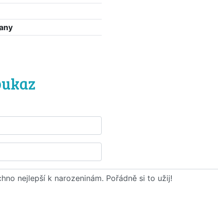
any
ů
oukaz