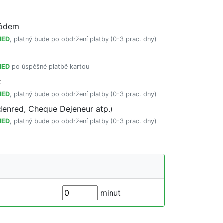
kódem
NED
, platný bude po obdržení platby (0-3 prac. dny)
NED
po úspěšné platbě kartou
z
NED
, platný bude po obdržení platby (0-3 prac. dny)
enred, Cheque Dejeneur atp.)
NED
, platný bude po obdržení platby (0-3 prac. dny)
minut