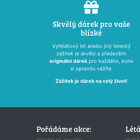
Skvělý dárek pro vaše
blízké
Vyhlídkový let anebo jiný letecký
zážitek je skvělý a především
originální dárek
pro každého, koho
si opravdu vážíte.
Zážitek je dárek na celý život!
Pořádáme akce:
Lét
Pilotem na zkoušku
Praha