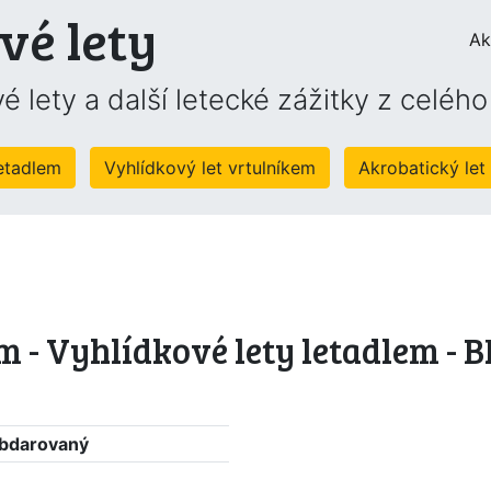
vé lety
Ak
é lety a další letecké zážitky z celéh
letadlem
Vyhlídkový let vrtulníkem
Akrobatický let
m - Vyhlídkové lety letadlem -
 obdarovaný