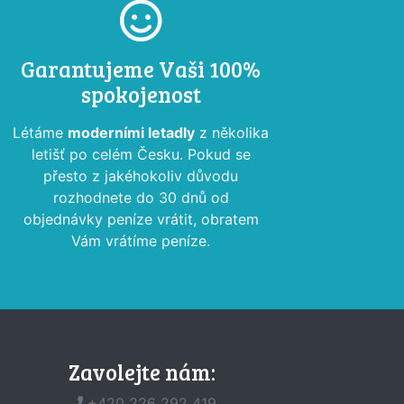
Garantujeme Vaši 100%
spokojenost
Létáme
moderními letadly
z několika
letišť po celém Česku. Pokud se
přesto z jakéhokoliv důvodu
rozhodnete do 30 dnů od
objednávky peníze vrátit, obratem
Vám vrátíme peníze.
Zavolejte nám:
+420 226 292 419