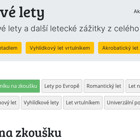
vé lety
Ak
é lety a další letecké zážitky z celéh
letadlem
Vyhlídkový let vrtulníkem
Akrobatický let
lníku na zkoušku
Lety po Evropě
Romantický let
Let 
ový let
Vyhlídkové lety
Let vrtulníkem
Univerzální p
 na zkoušku