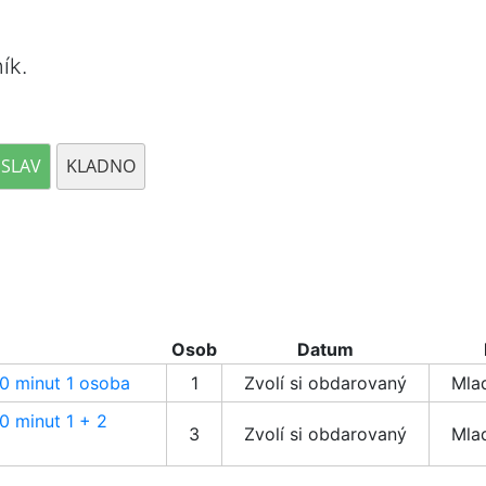
ík.
SLAV
KLADNO
Osob
Datum
30 minut 1 osoba
1
Zvolí si obdarovaný
Mla
30 minut 1 + 2
3
Zvolí si obdarovaný
Mla