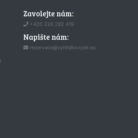
Zavolejte nám:
+420 226 292 419
Napište nám:
rezervace@vyhlidkovylet.eu
d