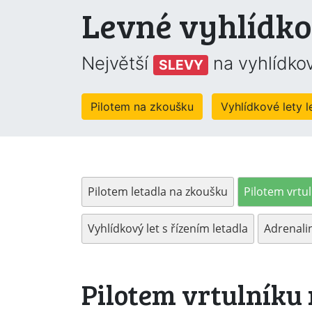
Levné vyhlídko
Největší
na vyhlídkov
SLEVY
Pilotem na zkoušku
Vyhlídkové lety 
Pilotem letadla na zkoušku
Pilotem vrtu
Vyhlídkový let s řízením letadla
Adrenalin
Pilotem vrtulníku