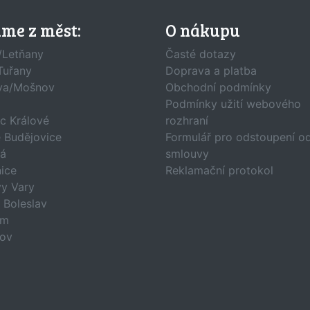
áme z měst:
O nákupu
/Letňany
Časté dotazy
Tuřany
Doprava a platba
va/Mošnov
Obchodní podmínky
Podmínky užití webového
c Králové
rozhraní
 Budějovice
Formulář pro odstoupení o
á
smlouvy
ice
Reklamační protokol
vy Vary
 Boleslav
am
ov