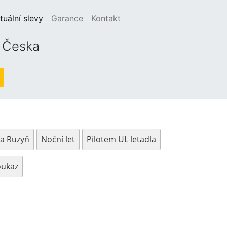
(current)
tuální slevy
Garance
Kontakt
o Česka
na Ruzyň
Noční let
Pilotem UL letadla
oukaz