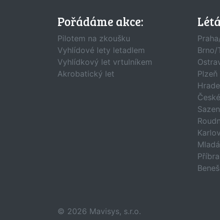
Pořádáme akce:
Lét
Pilotem na zkoušku
Praha
Vyhlídové lety letadlem
Brno/
Vyhlídkový let vrtulníkem
Ostra
Akrobatický let
Plzeň
Hrade
České
Sazen
Roudn
Karlo
Mladá
Příbr
Beneš
© 2026
Mavisys, s.r.o.