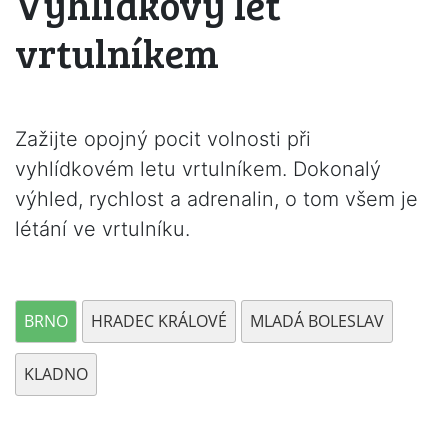
Vyhlídkový let
vrtulníkem
Zažijte opojný pocit volnosti při
vyhlídkovém letu vrtulníkem. Dokonalý
výhled, rychlost a adrenalin, o tom všem je
létání ve vrtulníku.
BRNO
HRADEC KRÁLOVÉ
MLADÁ BOLESLAV
KLADNO