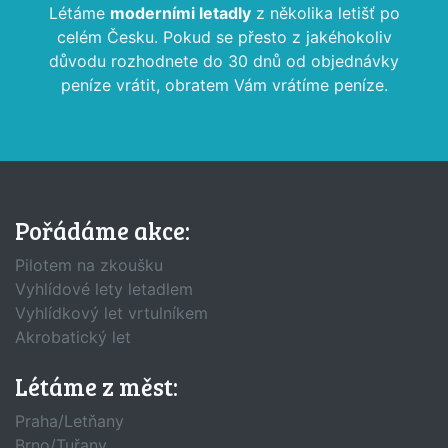
Létáme
moderními letadly
z několika letišť po
celém Česku. Pokud se přesto z jakéhokoliv
důvodu rozhodnete do 30 dnů od objednávky
peníze vrátit, obratem Vám vrátíme peníze.
Pořádáme akce:
Pilotem na zkoušku
Vyhlídové lety letadlem
Vyhlídkový let vrtulníkem
Akrobatický let
Létáme z měst:
Praha/Letňany
Brno/Tuřany