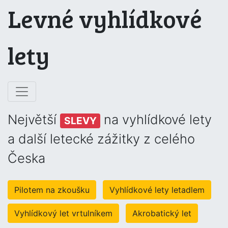
Levné vyhlídkové
lety
Největší
na vyhlídkové lety
SLEVY
a další letecké zážitky z celého
Česka
Pilotem na zkoušku
Vyhlídkové lety letadlem
Vyhlídkový let vrtulníkem
Akrobatický let