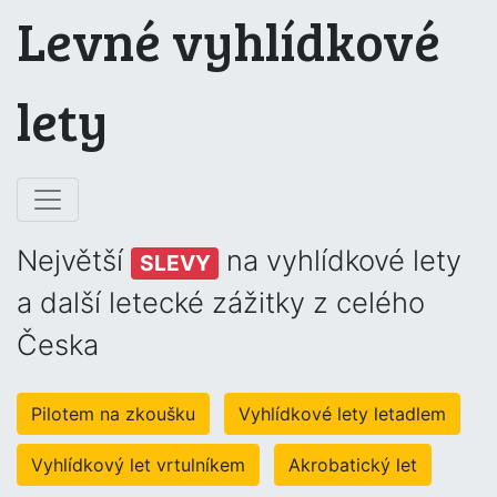
Levné vyhlídkové
lety
Největší
na vyhlídkové lety
SLEVY
a další letecké zážitky z celého
Česka
Pilotem na zkoušku
Vyhlídkové lety letadlem
Vyhlídkový let vrtulníkem
Akrobatický let