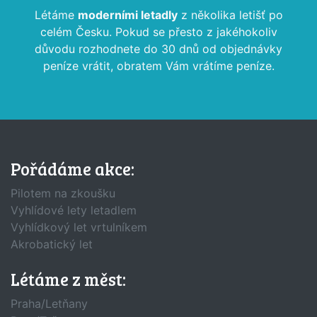
Létáme
moderními letadly
z několika letišť po
celém Česku. Pokud se přesto z jakéhokoliv
důvodu rozhodnete do 30 dnů od objednávky
peníze vrátit, obratem Vám vrátíme peníze.
Pořádáme akce:
Pilotem na zkoušku
Vyhlídové lety letadlem
Vyhlídkový let vrtulníkem
Akrobatický let
Létáme z měst:
Praha/Letňany